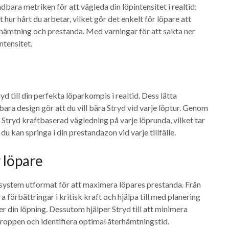
ara metriken för att vägleda din löpintensitet i realtid:
t hur hårt du arbetar, vilket gör det enkelt för löpare att
rhämtning och prestanda. Med varningar för att sakta ner
ntensitet.
 till din perfekta löparkompis i realtid. Dess lätta
bara design gör att du vill bära Stryd vid varje löptur. Genom
 Stryd kraftbaserad vägledning på varje löprunda, vilket tar
 du kan springa i din prestandazon vid varje tillfälle.
 löpare
osystem utformat för att maximera löpares prestanda. Från
ra förbättringar i kritisk kraft och hjälpa till med planering
ver din löpning. Dessutom hjälper Stryd till att minimera
roppen och identifiera optimal återhämtningstid.