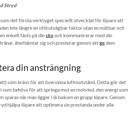
d Stryd
som det första verktyget speciellt utvecklat för löpare att
nden inte längre en oförutsägbar faktor utan en mätbar och
m enkelt fästs på din
sko
och kommunicerar med din
e tränar, återhämtar sig och presterar genom att
ge
dem
tera din ansträngning
watt) som krävs för att övervinna luftmotstånd. Detta gör det
gi som behövs för att springa mot en motvind, den energi som
om sparas när man ligger i lä bakom en grupp löpare. Genom
ryd hjälpa löpare att optimera sin prestanda under alla