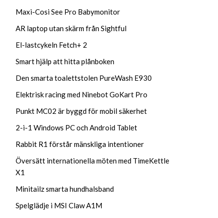
Maxi-Cosi See Pro Babymonitor
AR laptop utan skärm från Sightful
El-lastcykeln Fetch+ 2
Smart hjälp att hitta plånboken
Den smarta toalettstolen PureWash E930
Elektrisk racing med Ninebot GoKart Pro
Punkt MC02 är byggd för mobil säkerhet
2-i-1 Windows PC och Android Tablet
Rabbit R1 förstår mänskliga intentioner
Översätt internationella möten med TimeKettle
X1
Minitailz smarta hundhalsband
Spelglädje i MSI Claw A1M