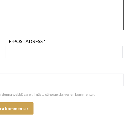
E-POSTADRESS
*
i denna webbläsare till nästa gång jag skriver en kommentar.
ALTERNATIVE: