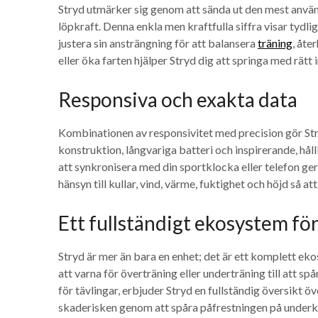
Stryd utmärker sig genom att sända ut den mest användb
löpkraft. Denna enkla men kraftfulla siffra visar tydlig
justera sin ansträngning för att balansera
träning
, åte
eller öka farten hjälper Stryd dig att springa med rätt i
Responsiva och exakta data
Kombinationen av responsivitet med precision gör Stryd
konstruktion, långvariga batteri och inspirerande, håll
att synkronisera med din sportklocka eller telefon ger
hänsyn till kullar, vind, värme, fuktighet och höjd så att
Ett fullständigt ekosystem för
Stryd är mer än bara en enhet; det är ett komplett ek
att varna för överträning eller underträning till att spå
för tävlingar, erbjuder Stryd en fullständig översikt ö
skaderisken genom att spåra påfrestningen på underk