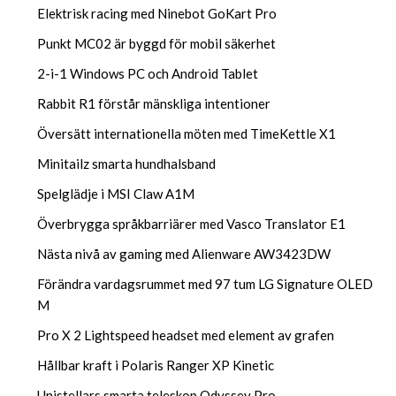
Elektrisk racing med Ninebot GoKart Pro
Punkt MC02 är byggd för mobil säkerhet
2-i-1 Windows PC och Android Tablet
Rabbit R1 förstår mänskliga intentioner
Översätt internationella möten med TimeKettle X1
Minitailz smarta hundhalsband
Spelglädje i MSI Claw A1M
Överbrygga språkbarriärer med Vasco Translator E1
Nästa nivå av gaming med Alienware AW3423DW
Förändra vardagsrummet med 97 tum LG Signature OLED
M
Pro X 2 Lightspeed headset med element av grafen
Hållbar kraft i Polaris Ranger XP Kinetic
Unistellars smarta teleskop Odyssey Pro