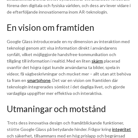
förena den digitala och fysiska världen, och dess arv lever vidare i
de efterföljande innovationerna inom AR-teknologin.
En vision om framtiden
Google Glass introducerade en ny dimension av interaktion med
teknologi genom att visa information direkt i användarens
synfält, vilket möjliggjorde handsfree-kommunikation och
tillgång till information i realtid. Med en liten
skärm
placerad
ovanför det högra ögat kunde användarna ta bilder, spela in
videor, få vägbeskrivningar och mycket mer – allt utan att behöva
ta fram en
smartphone
. Det var en vision om framtiden där
teknologin integrerades sömlöst i det dagliga livet, och gjorde
vardagliga uppgifter mer effektiva och interaktiva.
Utmaningar och motstånd
Trots dess innovativa design och framåtblickande funktioner,
stötte Google Glass på betydande hinder. Frågor kring
integritet
och säkerhet, tillsammans med en hög prislapp och begränsad