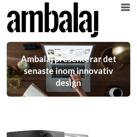
Ambalaj presenterar det
senaste inom innovativ
design